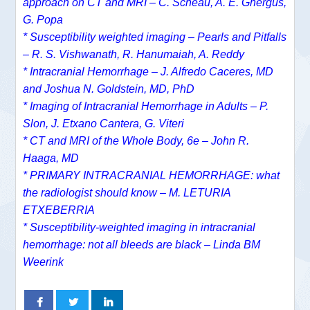
approach on CT and MRI – C. Scheau, A. E. Ghergus,
G. Popa
* Susceptibility weighted imaging – Pearls and Pitfalls
– R. S. Vishwanath, R. Hanumaiah, A. Reddy
* Intracranial Hemorrhage – J. Alfredo Caceres, MD
and Joshua N. Goldstein, MD, PhD
* Imaging of Intracranial Hemorrhage in Adults – P.
Slon, J. Etxano Cantera, G. Viteri
* CT and MRI of the Whole Body, 6e – John R.
Haaga, MD
* PRIMARY INTRACRANIAL HEMORRHAGE: what
the radiologist should know – M. LETURIA
ETXEBERRIA
* Susceptibility-weighted imaging in intracranial
hemorrhage: not all bleeds are black – Linda BM
Weerink