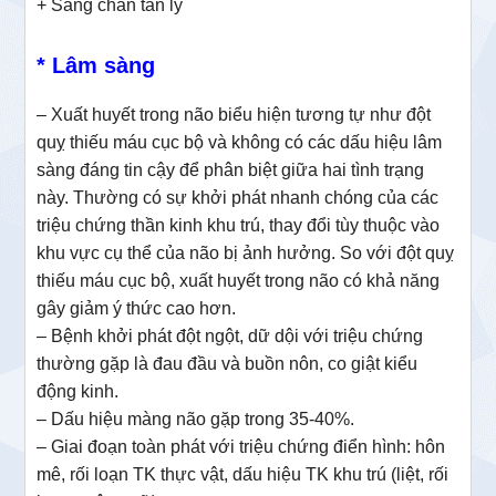
+ Sang chấn tân lý
* Lâm sàng
– Xuất huyết trong não biểu hiện tương tự như đột
quỵ thiếu máu cục bộ và không có các dấu hiệu lâm
sàng đáng tin cậy để phân biệt giữa hai tình trạng
này. Thường có sự khởi phát nhanh chóng của các
triệu chứng thần kinh khu trú, thay đổi tùy thuộc vào
khu vực cụ thể của não bị ảnh hưởng. So với đột quỵ
thiếu máu cục bộ, xuất huyết trong não có khả năng
gây giảm ý thức cao hơn.
– Bệnh khởi phát đột ngột, dữ dội với triệu chứng
thường gặp là đau đầu và buồn nôn, co giật kiểu
động kinh.
– Dấu hiệu màng não gặp trong 35-40%.
– Giai đoạn toàn phát với triệu chứng điển hình: hôn
mê, rối loạn TK thực vật, dấu hiệu TK khu trú (liệt, rối