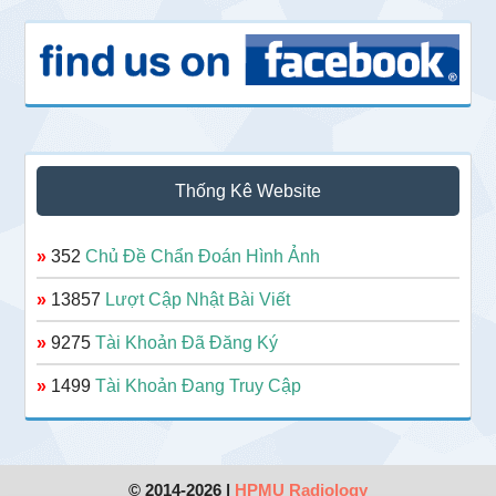
Thống Kê Website
»
352
Chủ Đề Chẩn Đoán Hình Ảnh
»
13857
Lượt Cập Nhật Bài Viết
»
9275
Tài Khoản Đã Đăng Ký
»
1499
Tài Khoản Đang Truy Cập
© 2014-2026 |
HPMU Radiology