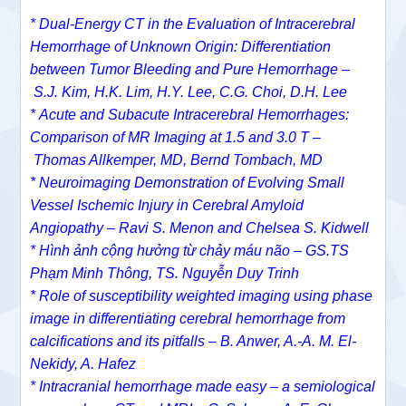
* Dual-Energy CT in the Evaluation of Intracerebral
Hemorrhage of Unknown Origin: Differentiation
between Tumor Bleeding and Pure Hemorrhage –
S.J. Kim
,
H.K. Lim
,
H.Y. Lee
,
C.G. Choi
,
D.H. Lee
*
Acute and Subacute Intracerebral Hemorrhages:
Comparison of MR Imaging at 1.5 and 3.0 T –
Thomas Allkemper, MD,
Bernd Tombach, MD
* Neuroimaging Demonstration of Evolving Small
Vessel Ischemic Injury in Cerebral Amyloid
Angiopathy – Ravi S. Menon and Chelsea S. Kidwell
* Hình ảnh cộng hưởng từ chảy máu não – GS.TS
Phạm Minh Thông, TS. Nguyễn Duy Trinh
* Role of susceptibility weighted imaging using phase
image in differentiating cerebral hemorrhage from
calcifications and its pitfalls – B. Anwer, A.-A. M. El-
Nekidy, A. Hafez
* Intracranial hemorrhage made easy – a semiological