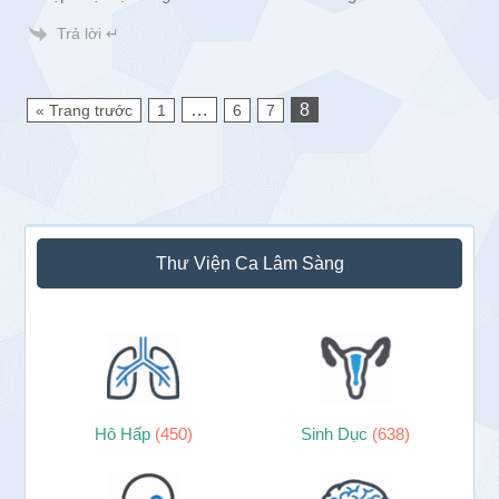
Trả lời ↵
…
8
« Trang trước
1
6
7
Sidebar
Thư Viện Ca Lâm Sàng
chính
Hô Hấp
(450)
Sinh Dục
(638)