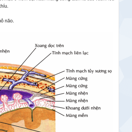
khíu.
mô não.