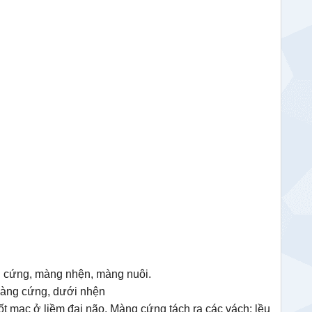
g cứng, màng nhện, màng nuôi.
màng cứng, dưới nhện
ốt mạc ở liềm đại não. Màng cứng tách ra các vách: lều