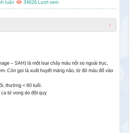
nh luận
34626
e – SAH) là một loại chảy máu nội sọ ngoài trục,
 Còn gọi là xuất huyết màng não, từ đó máu đổ vào
i, thường < 60 tuổi.
ca tử vong do đột quỵ