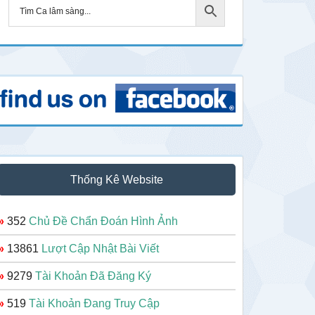
Thống Kê Website
»
352
Chủ Đề Chẩn Đoán Hình Ảnh
»
13861
Lượt Cập Nhật Bài Viết
»
9279
Tài Khoản Đã Đăng Ký
»
519
Tài Khoản Đang Truy Cập