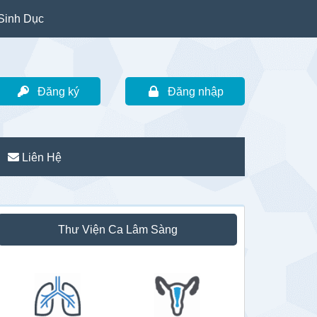
Sinh Dục
Đăng ký
Đăng nhập
Liên Hệ
idebar
Thư Viện Ca Lâm Sàng
hính