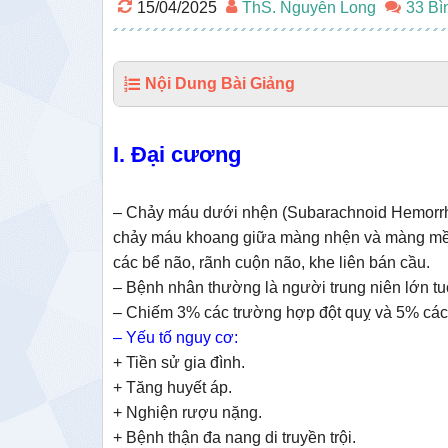
15/04/2025
ThS. Nguyễn Long
33 Bì
Nội Dung Bài Giảng
I. Đại cương
– Chảy máu dưới nhện (Subarachnoid Hemorrhag
chảy máu khoang giữa màng nhện và màng mềm.
các bể não, rãnh cuộn não, khe liên bán cầu.
– Bệnh nhân thường là người trung niên lớn tuổ
– Chiếm 3% các trường hợp đột quỵ và 5% các 
– Yếu tố nguy cơ:
+ Tiền sử gia đình.
+ Tăng huyết áp.
+ Nghiện rượu nặng.
+ Bệnh thận đa nang di truyền trội.