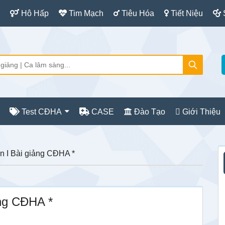
Hô Hấp
Tim Mạch
Tiêu Hóa
Tiết Niệu
Test CĐHA
CASE
Đào Tạo
Giới Thiệu
S
 I Bài giảng CĐHA *
c
ng CĐHA *