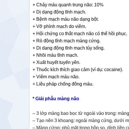
+ Chảy máu quanh trung não: 10%
+ Dị dạng động tĩnh mạch.
+ Bệnh mạch máu não dạng bột.
+ Vỡ phình mạch do viêm.
+ Hội chứng co thắt mạch não có thể hồi phục.
+ Rò động tĩnh mạch màng cứng.
+ Dị dạng động tĩnh mạch tủy sống.
+ Nhồi máu tĩnh mạch.
+ Xuất huyết tuyến yên.
+ Thuốc kích thích giao cảm (ví dụ: cocaine).
+ Viêm mạch máu não.
+ Liệu pháp chống đông máu.
* Giải phẫu màng não
– 3 lớp màng bao bọc từ ngoài vào trong: màn
– Tạo nên 3 khoang: ngoài màng cứng, dưới 
– Màng cứng: phủ mặt trong hộp sọ, dính liền c