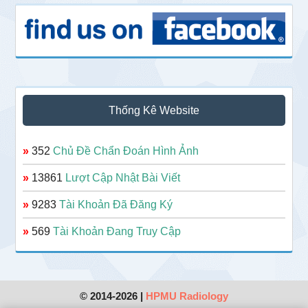
Thống Kê Website
»
352
Chủ Đề Chẩn Đoán Hình Ảnh
»
13861
Lượt Cập Nhật Bài Viết
»
9283
Tài Khoản Đã Đăng Ký
»
569
Tài Khoản Đang Truy Cập
© 2014-2026 |
HPMU Radiology