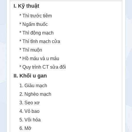
I. Kỹ thuật
* Thì trước tiêm
* Ngấm thuốc
* Thì động mạch
* Thì tĩnh mạch cửa
* Thì muộn
* Hồ máu và u máu
* Quy trình CT sửa đổi
II. Khối u gan
1. Giàu mạch
2. Nghèo mạch
3. Sẹo xơ
4. Vỏ bao
5. Vôi hóa
6. Mỡ