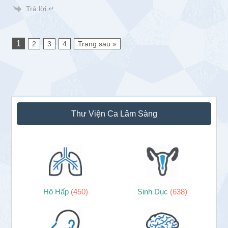
Trả lời ↵
1
2
3
4
Trang sau »
Sidebar
Thư Viện Ca Lâm Sàng
chính
Hô Hấp
(450)
Sinh Dục
(638)