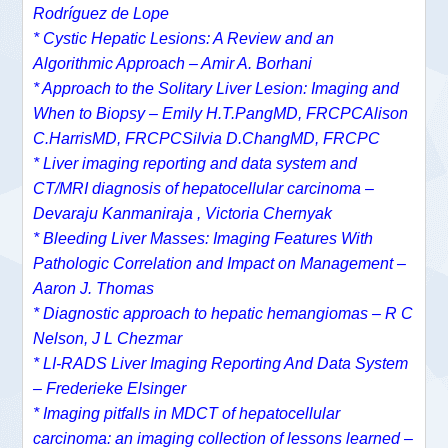
Rodríguez de Lope
* Cystic Hepatic Lesions: A Review and an
Algorithmic Approach – Amir A. Borhani
* Approach to the Solitary Liver Lesion: Imaging and
When to Biopsy – Emily H.T.PangMD, FRCPCAlison
C.HarrisMD, FRCPCSilvia D.ChangMD, FRCPC
* Liver imaging reporting and data system and
CT/MRI diagnosis of hepatocellular carcinoma –
Devaraju Kanmaniraja , Victoria Chernyak
* Bleeding Liver Masses: Imaging Features With
Pathologic Correlation and Impact on Management –
Aaron J. Thomas
* Diagnostic approach to hepatic hemangiomas – R C
Nelson, J L Chezmar
* LI-RADS Liver Imaging Reporting And Data System
– Frederieke Elsinger
* Imaging pitfalls in MDCT of hepatocellular
carcinoma: an imaging collection of lessons learned –