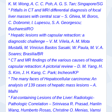
K. M. Wong, A. C. C. Poh, A. G. S. Tan; Singapore/SG
* Pitfalls in CT and MRI differential diagnosis of focal
liver masses with central scar – S. Ghiea, M. Boros,
C. Dobromir, I. Lupescu, S. A. Georgescu;
Bucharest/RO
* Hepatic lesions with capsular retraction: a
diagnostic challenge – V. M. Vilela, A. M. Mota
Mustafá, M. Vinicius Bastos Sasaki, W. Paula, M. V. A.
Soares; Brasilia/BR
* CT and MR findings of the various causes of hepatic
capsular retraction: A pictorial review – D. M. Yang, H.
S. Kim, J. H. Kang, C. Park; Incheon/KP
* The many faces of Hepatocellular carcinoma: An
analysis of 139 cases of hepatic mass lesions – A.
Malhi
* Fat-containing Lesions of the Liver: Radiologic-
Pathologic Correlation – Srinivasa R. Prasad, Hanlin
Wang, Humberto Rosas, Christine O. Menias, Vamsi