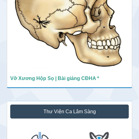
Vỡ Xương Hộp Sọ | Bài giảng CĐHA *
Thư Viện Ca Lâm Sàng