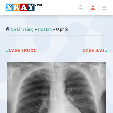
Ca lâm sàng
»
Hô Hấp
» U phổi
«
CASE TRƯỚC
CASE SAU
»