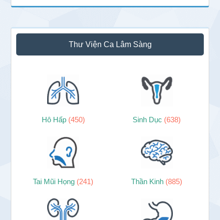
Thư Viện Ca Lâm Sàng
Hô Hấp
(450)
Sinh Dục
(638)
Tai Mũi Họng
(241)
Thần Kinh
(885)