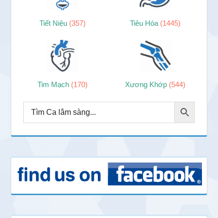
Tiết Niệu
(357)
Tiêu Hóa
(1445)
Tim Mạch
(170)
Xương Khớp
(544)