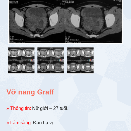
Vỡ nang Graff
» Thông tin:
Nữ giới – 27 tuổi.
» Lâm sàng:
Đau hạ vị.