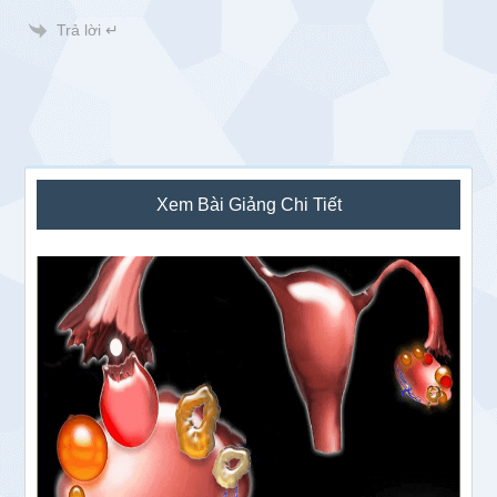
Trả lời ↵
Sidebar
Xem Bài Giảng Chi Tiết
chính