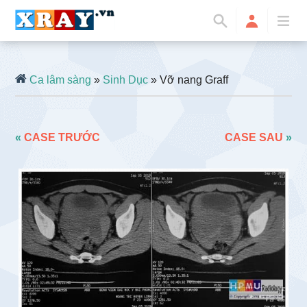
Ca lâm sàng
»
Sinh Dục
» Vỡ nang Graff
«
CASE TRƯỚC
CASE SAU
»