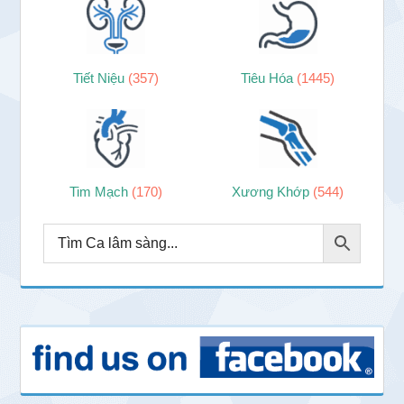
Tiết Niệu
(357)
Tiêu Hóa
(1445)
Tim Mạch
(170)
Xương Khớp
(544)