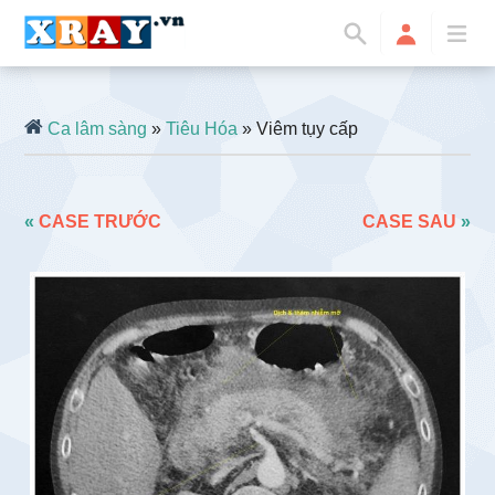
Ca lâm sàng
»
Tiêu Hóa
» Viêm tụy cấp
«
CASE TRƯỚC
CASE SAU
»