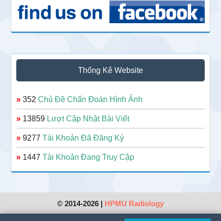
Thống Kê Website
»
352
Chủ Đề Chẩn Đoán Hình Ảnh
»
13859
Lượt Cập Nhật Bài Viết
»
9277
Tài Khoản Đã Đăng Ký
»
1447
Tài Khoản Đang Truy Cập
© 2014-2026 |
HPMU Radiology