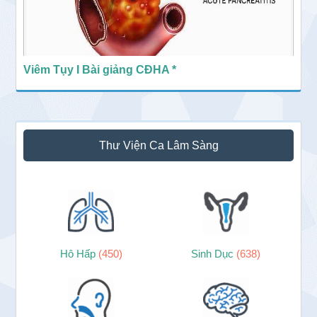
Viêm Tụy I Bài giảng CĐHA *
Thư Viện Ca Lâm Sàng
Hô Hấp
(450)
Sinh Dục
(638)