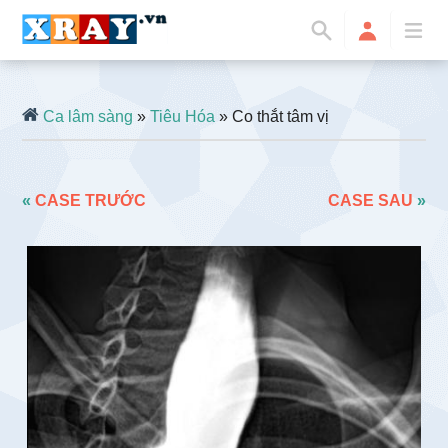
Ca lâm sàng
»
Tiêu Hóa
» Co thắt tâm vị
«
CASE TRƯỚC
CASE SAU
»