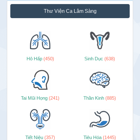
Thư Viện Ca Lâm Sàng
Hô Hấp
(450)
Sinh Dục
(638)
Tai Mũi Họng
(241)
Thần Kinh
(885)
Tiết Niệu
(357)
Tiêu Hóa
(1445)