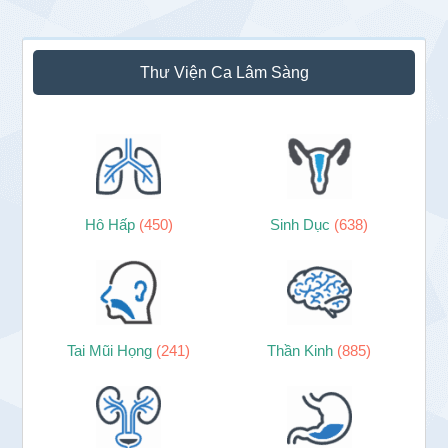
Thư Viện Ca Lâm Sàng
Hô Hấp
(450)
Sinh Dục
(638)
Tai Mũi Họng
(241)
Thần Kinh
(885)