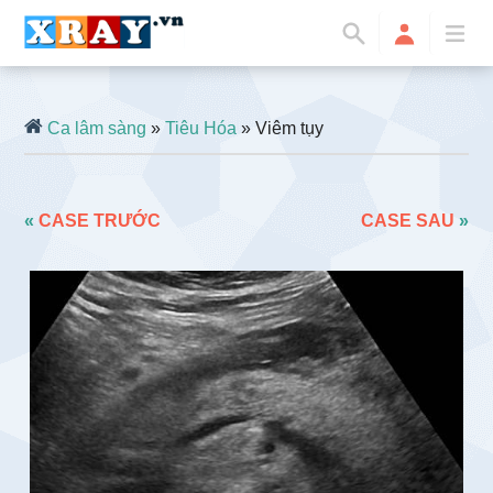
Ca lâm sàng
»
Tiêu Hóa
» Viêm tụy
«
CASE TRƯỚC
CASE SAU
»