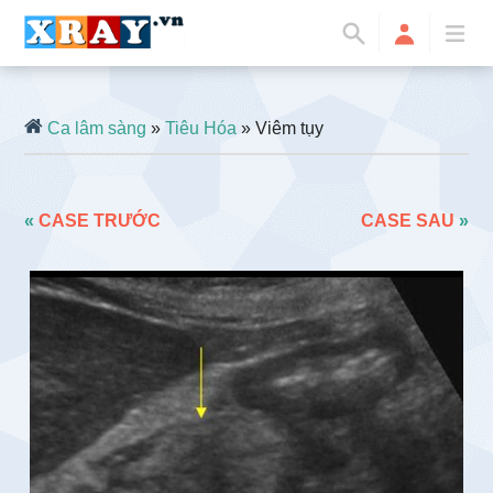
Ca lâm sàng
»
Tiêu Hóa
» Viêm tụy
«
CASE TRƯỚC
CASE SAU
»