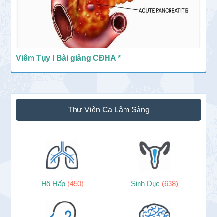
Viêm Tụy I Bài giảng CĐHA *
Thư Viện Ca Lâm Sàng
Hô Hấp
(450)
Sinh Dục
(638)