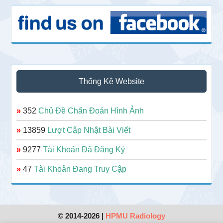
Thống Kê Website
»
352
Chủ Đề Chẩn Đoán Hình Ảnh
»
13859
Lượt Cập Nhật Bài Viết
»
9277
Tài Khoản Đã Đăng Ký
»
47
Tài Khoản Đang Truy Cập
© 2014-2026 |
HPMU Radiology