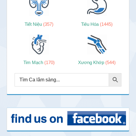
Tiết Niệu
(357)
Tiêu Hóa
(1445)
Tim Mạch
(170)
Xương Khớp
(544)