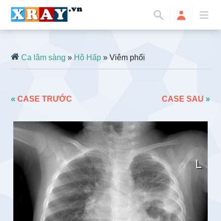
Ca lâm sàng
»
Hô Hấp
» Viêm phổi
«
CASE TRƯỚC
CASE SAU
»