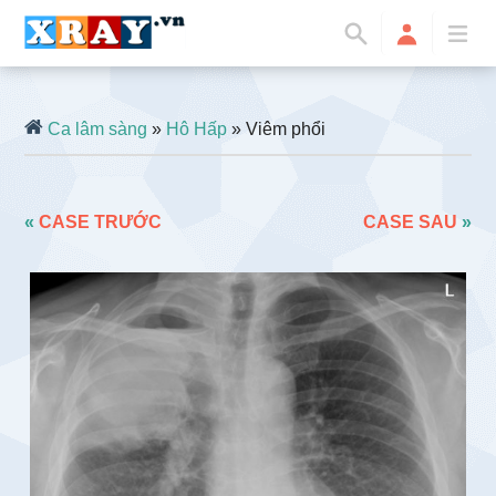
Ca lâm sàng
»
Hô Hấp
» Viêm phổi
«
CASE TRƯỚC
CASE SAU
»