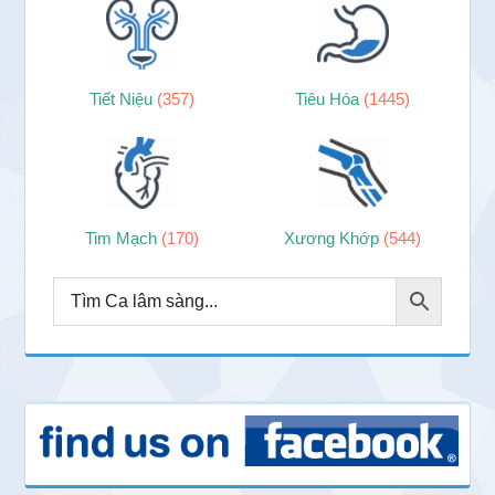
Tiết Niệu
(357)
Tiêu Hóa
(1445)
Tim Mạch
(170)
Xương Khớp
(544)