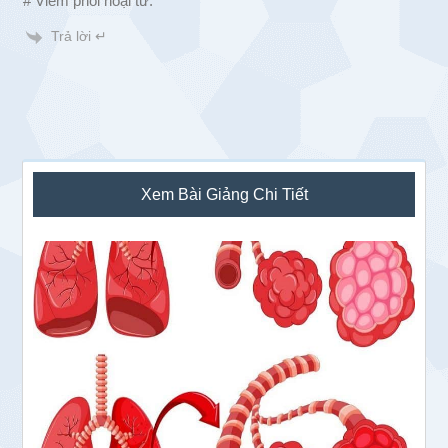
# Viêm phổi hoại tử.
Trả lời ↵
Sidebar
Xem Bài Giảng Chi Tiết
chính