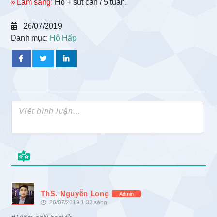
» Lâm sàng:
Ho + sút cân / 5 tuần.
26/07/2019
Danh mục:
Hô Hấp
ThS. Nguyễn Long
Admin
26/07/2019 1:33 sáng