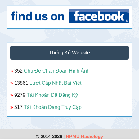
Thống Kê Website
»
352
Chủ Đề Chẩn Đoán Hình Ảnh
»
13861
Lượt Cập Nhật Bài Viết
»
9279
Tài Khoản Đã Đăng Ký
»
517
Tài Khoản Đang Truy Cập
© 2014-2026 |
HPMU Radiology