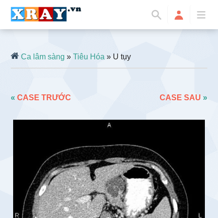
Ca lâm sàng
»
Tiêu Hóa
» U tụy
«
CASE TRƯỚC
CASE SAU
»