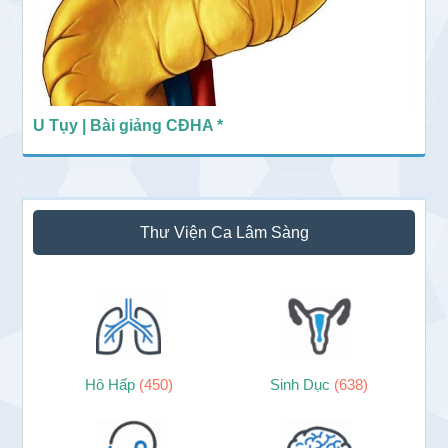
U Tụy | Bài giảng CĐHA *
Thư Viện Ca Lâm Sàng
Hô Hấp
(450)
Sinh Dục
(638)