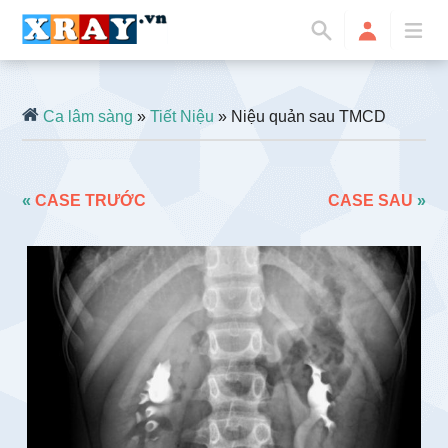
Ca lâm sàng
»
Tiết Niệu
» Niệu quản sau TMCD
«
CASE TRƯỚC
CASE SAU
»