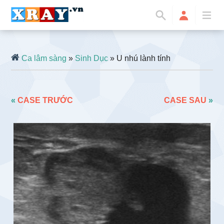
Ca lâm sàng
»
Sinh Dục
» U nhú lành tính
«
CASE TRƯỚC
CASE SAU
»