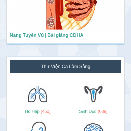
Nang Tuyến Vú | Bài giảng CĐHA
Thư Viện Ca Lâm Sàng
Hô Hấp
(450)
Sinh Dục
(638)