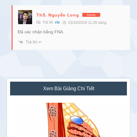
ThS. Nguyễn Long
Admin
Trả lời
rio
03/10/2020 11:26 sáng
Đã xác nhận bằng FNA.
Trả lời ↵
Sidebar
Xem Bài Giảng Chi Tiết
chính