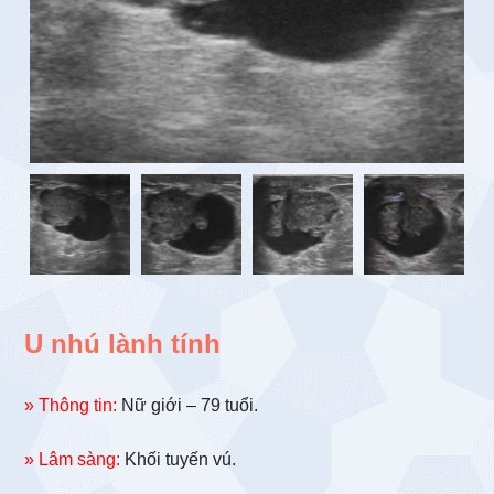
U nhú lành tính
» Thông tin:
Nữ giới – 79 tuổi.
» Lâm sàng:
Khối tuyến vú.