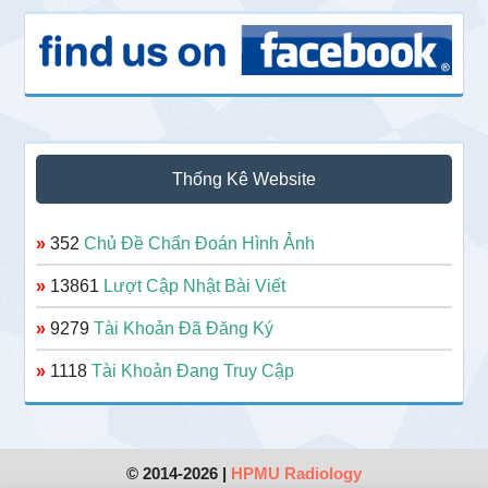
Thống Kê Website
»
352
Chủ Đề Chẩn Đoán Hình Ảnh
»
13861
Lượt Cập Nhật Bài Viết
»
9279
Tài Khoản Đã Đăng Ký
»
1118
Tài Khoản Đang Truy Cập
© 2014-2026 |
HPMU Radiology