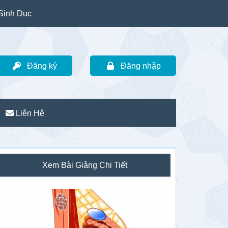
Sinh Dục
Đăng ký
Đăng nhập
Liên Hệ
idebar
Xem Bài Giảng Chi Tiết
hính