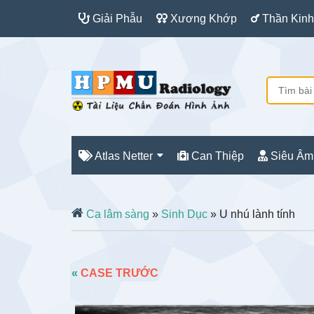
Giải Phẫu
Xương Khớp
Thần Kinh
Atlas Netter
Can Thiệp
Siêu Âm
Ca lâm sàng
»
Sinh Dục
» U nhú lành tính
«
CASE TRƯỚC