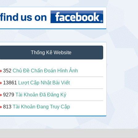
Thống Kê Website
»
352
Chủ Đề Chẩn Đoán Hình Ảnh
»
13861
Lượt Cập Nhật Bài Viết
»
9279
Tài Khoản Đã Đăng Ký
»
813
Tài Khoản Đang Truy Cập