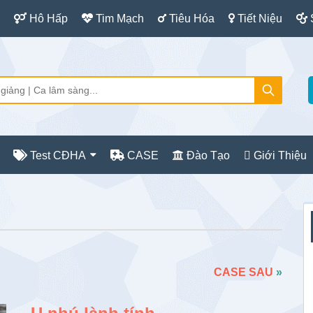
Hô Hấp
Tim Mạch
Tiêu Hóa
Tiết Niệu
Test CĐHA
CASE
Đào Tạo
Giới Thiệu
S
c
CASE SAU
»