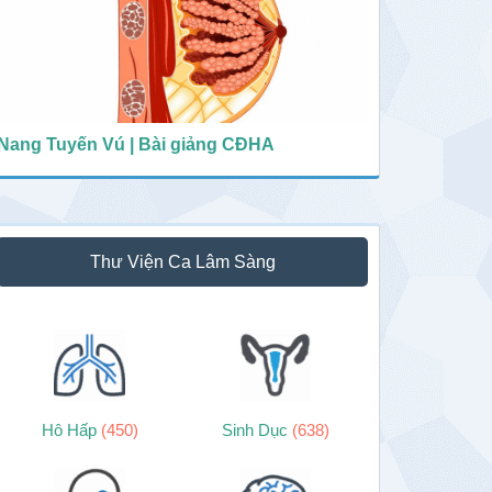
Nang Tuyến Vú | Bài giảng CĐHA
Thư Viện Ca Lâm Sàng
Hô Hấp
(450)
Sinh Dục
(638)