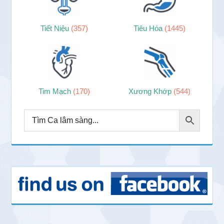
Tiết Niệu
(357)
Tiêu Hóa
(1445)
Tim Mạch
(170)
Xương Khớp
(544)