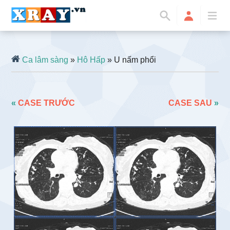
Ca lâm sàng
»
Hô Hấp
» U nấm phổi
«
CASE TRƯỚC
CASE SAU
»