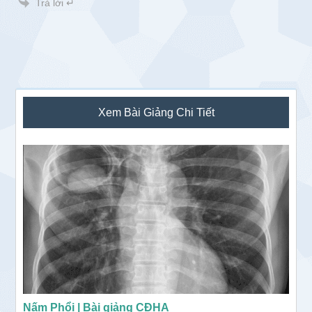
Trả lời ↵
Sidebar
Xem Bài Giảng Chi Tiết
chính
Nấm Phổi | Bài giảng CĐHA