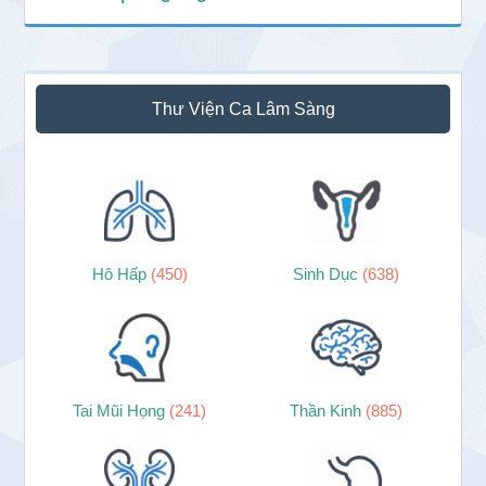
Thư Viện Ca Lâm Sàng
Hô Hấp
(450)
Sinh Dục
(638)
Tai Mũi Họng
(241)
Thần Kinh
(885)