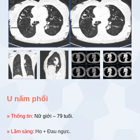
U nấm phổi
» Thông tin:
Nữ giới – 79 tuổi.
» Lâm sàng:
Ho + Đau ngực.