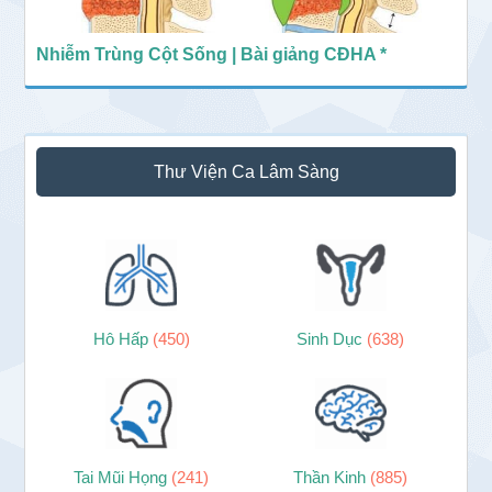
Nhiễm Trùng Cột Sống | Bài giảng CĐHA *
Thư Viện Ca Lâm Sàng
Hô Hấp
(450)
Sinh Dục
(638)
Tai Mũi Họng
(241)
Thần Kinh
(885)