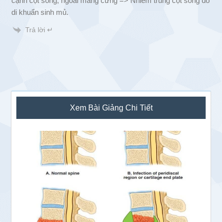
cạnh cột sống, ngoài màng cứng => Nhiễm trùng cột sống do
di khuẩn sinh mủ.
Trả lời ↵
Sidebar
Xem Bài Giảng Chi Tiết
chính