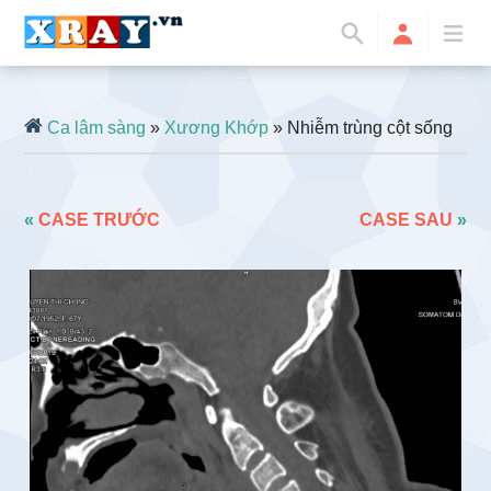
Ca lâm sàng
»
Xương Khớp
» Nhiễm trùng cột sống
«
CASE TRƯỚC
CASE SAU
»