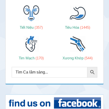
Tiết Niệu
(357)
Tiêu Hóa
(1445)
Tim Mạch
(170)
Xương Khớp
(544)