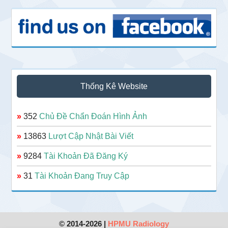
Thống Kê Website
»
352
Chủ Đề Chẩn Đoán Hình Ảnh
»
13863
Lượt Cập Nhật Bài Viết
»
9284
Tài Khoản Đã Đăng Ký
»
31
Tài Khoản Đang Truy Cập
© 2014-2026 |
HPMU Radiology