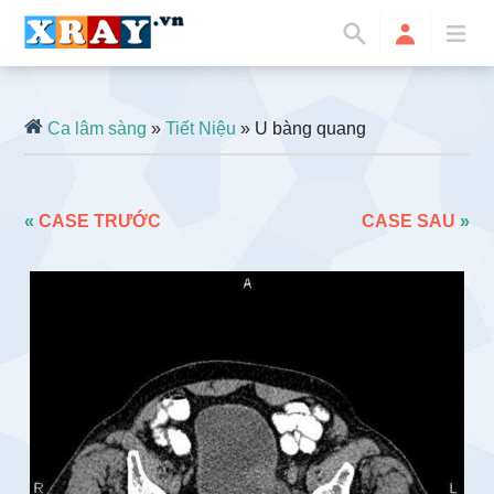
Ca lâm sàng
»
Tiết Niệu
» U bàng quang
«
CASE TRƯỚC
CASE SAU
»