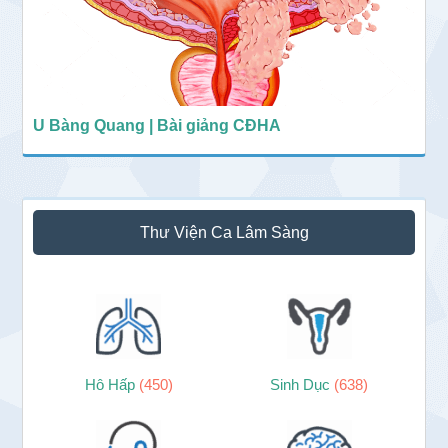
U Bàng Quang | Bài giảng CĐHA
Thư Viện Ca Lâm Sàng
Hô Hấp
(450)
Sinh Dục
(638)