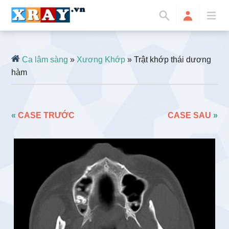
Ca lâm sàng
»
Xương Khớp
» Trật khớp thái dương
hàm
«
CASE TRƯỚC
CASE SAU
»