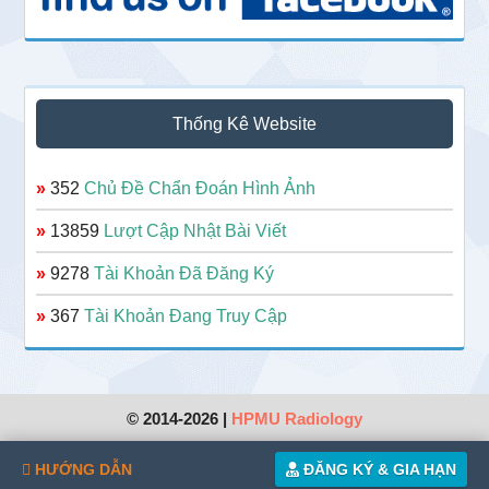
Thống Kê Website
»
352
Chủ Đề Chẩn Đoán Hình Ảnh
»
13859
Lượt Cập Nhật Bài Viết
»
9278
Tài Khoản Đã Đăng Ký
»
367
Tài Khoản Đang Truy Cập
© 2014-2026 |
HPMU Radiology
HƯỚNG DẪN
ĐĂNG KÝ & GIA HẠN