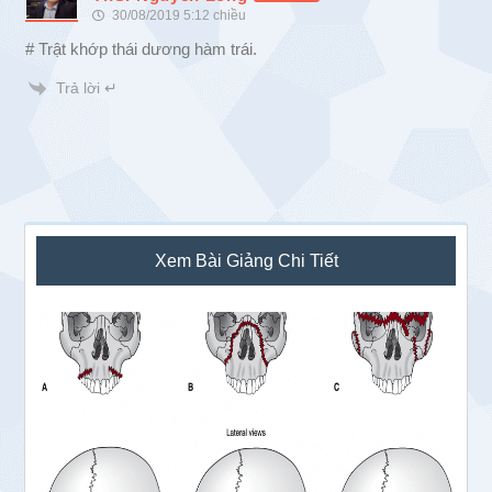
30/08/2019 5:12 chiều
# Trật khớp thái dương hàm trái.
Trả lời ↵
Sidebar
Xem Bài Giảng Chi Tiết
chính