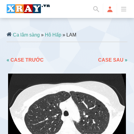
Ca lâm sàng
»
Hô Hấp
» LAM
«
CASE TRƯỚC
CASE SAU
»