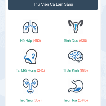
Thư Viện Ca Lâm Sàng
Hô Hấp
(450)
Sinh Dục
(638)
Tai Mũi Họng
(241)
Thần Kinh
(885)
Tiết Niệu
(357)
Tiêu Hóa
(1445)