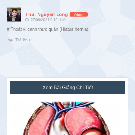
ThS. Nguyễn Long
Admin
27/09/2021 9:19 chiều
# Thoát vị cạnh thực quản (Hiatus hernia).
Trả lời ↵
Sidebar
Xem Bài Giảng Chi Tiết
chính