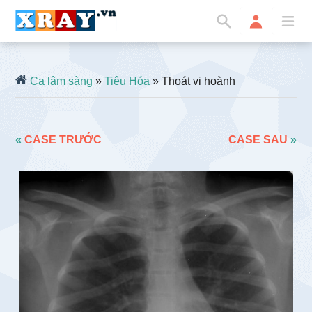
Ca lâm sàng
»
Tiêu Hóa
» Thoát vị hoành
«
CASE TRƯỚC
CASE SAU
»