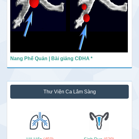
Nang Phế Quản | Bài giảng CĐHA *
Thư Viện Ca Lâm Sàng