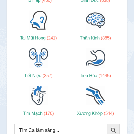
Hô Hấp
(450)
Sinh Dục
(638)
Tai Mũi Họng
(241)
Thần Kinh
(885)
Tiết Niệu
(357)
Tiêu Hóa
(1445)
Tim Mạch
(170)
Xương Khớp
(544)