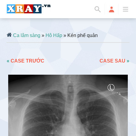
Ca lâm sàng
»
Hô Hấp
» Kén phế quản
«
CASE TRƯỚC
CASE SAU
»