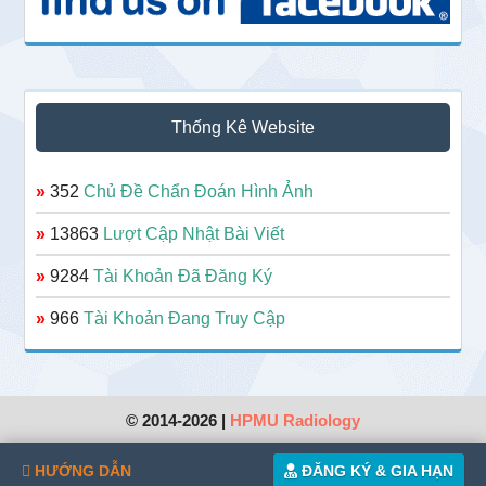
Thống Kê Website
»
352
Chủ Đề Chẩn Đoán Hình Ảnh
»
13863
Lượt Cập Nhật Bài Viết
»
9284
Tài Khoản Đã Đăng Ký
»
966
Tài Khoản Đang Truy Cập
© 2014-2026 |
HPMU Radiology
HƯỚNG DẪN
ĐĂNG KÝ & GIA HẠN