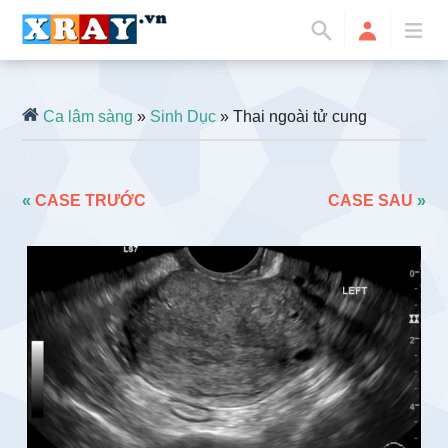
Ca lâm sàng
»
Sinh Dục
» Thai ngoài tử cung
«
CASE TRƯỚC
CASE SAU
»