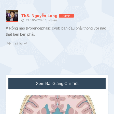
ThS. Nguyễn Long
Admin
21/10/2020 6:15 chiều
# Rỗng não (Porencephalic cyst) bán cầu phải thông với não
thất bên bên phải.
Trả lời ↵
Sidebar
Xem Bài Giảng Chi Tiết
chính