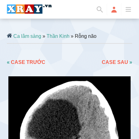
Ca lâm sàng
»
Thần Kinh
» Rỗng não
«
CASE TRƯỚC
CASE SAU
»