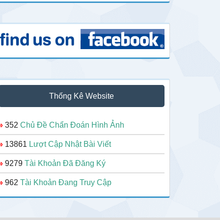
Thống Kê Website
»
352
Chủ Đề Chẩn Đoán Hình Ảnh
»
13861
Lượt Cập Nhật Bài Viết
»
9279
Tài Khoản Đã Đăng Ký
»
962
Tài Khoản Đang Truy Cập