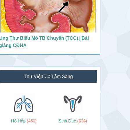
Ung Thư Biểu Mô TB Chuyển (TCC) | Bài
giảng CĐHA
Thư Viện Ca Lâm Sàng
Hô Hấp
(450)
Sinh Dục
(638)