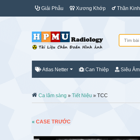
Giải Phẫu
Xương Khớp
Thần Kinh
Atlas Netter
Can Thiệp
Siêu Âm
Ca lâm sàng
»
Tiết Niệu
» TCC
«
CASE TRƯỚC