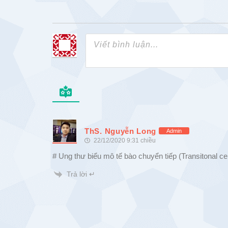
ThS. Nguyễn Long
Admin
22/12/2020 9:31 chiều
# Ung thư biểu mô tế bào chuyển tiếp (Transitonal c
Trả lời ↵