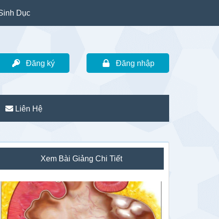
Sinh Dục
Đăng ký
Đăng nhập
Liên Hệ
idebar
Xem Bài Giảng Chi Tiết
hính