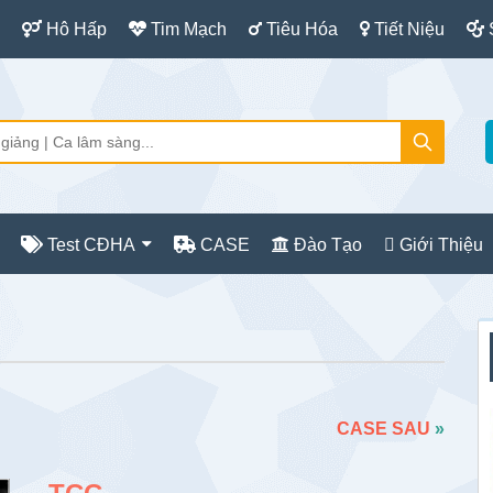
Hô Hấp
Tim Mạch
Tiêu Hóa
Tiết Niệu
Test CĐHA
CASE
Đào Tạo
Giới Thiệu
S
c
CASE SAU
»