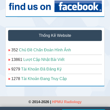
Thống Kê Website
»
352
Chủ Đề Chẩn Đoán Hình Ảnh
»
13861
Lượt Cập Nhật Bài Viết
»
9279
Tài Khoản Đã Đăng Ký
»
1278
Tài Khoản Đang Truy Cập
© 2014-2026 |
HPMU Radiology