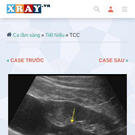
Ca lâm sàng
»
Tiết Niệu
» TCC
«
CASE TRƯỚC
CASE SAU
»