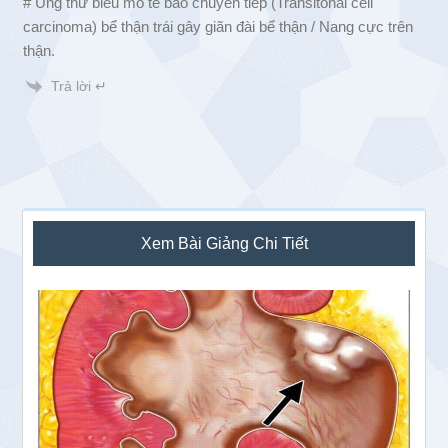
# Ung thư biểu mô tế bào chuyển tiếp (Transitonal cell
carcinoma) bể thận trái gây giãn đài bể thận / Nang cực trên
thận.
Trả lời ↵
Sidebar
Xem Bài Giảng Chi Tiết
chính