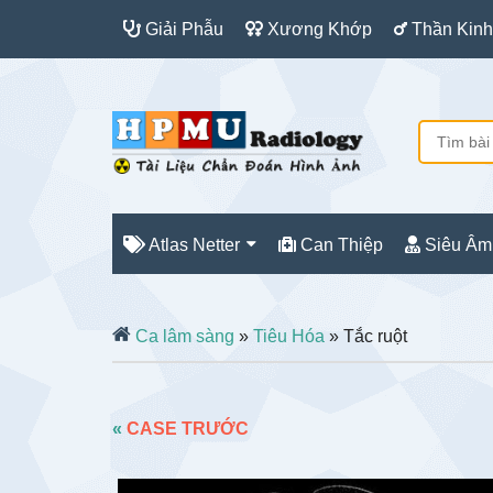
Giải Phẫu
Xương Khớp
Thần Kinh
Atlas Netter
Can Thiệp
Siêu Âm
Ca lâm sàng
»
Tiêu Hóa
» Tắc ruột
«
CASE TRƯỚC