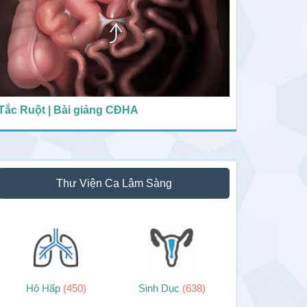
Tắc Ruột | Bài giảng CĐHA
Thư Viện Ca Lâm Sàng
Hô Hấp
(450)
Sinh Dục
(638)