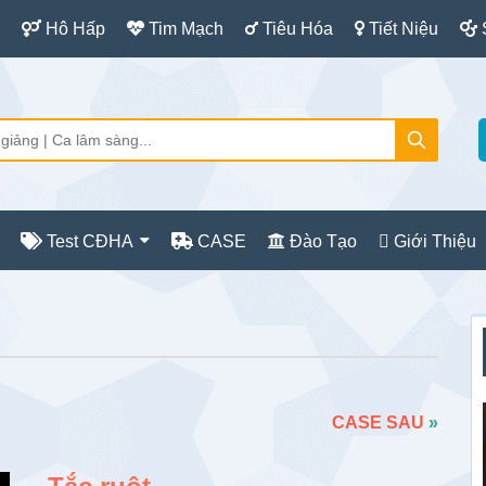
Hô Hấp
Tim Mạch
Tiêu Hóa
Tiết Niệu
Test CĐHA
CASE
Đào Tạo
Giới Thiệu
S
c
CASE SAU
»