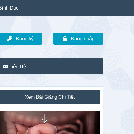
Sinh Dục
Đăng ký
Đăng nhập
Liên Hệ
idebar
Xem Bài Giảng Chi Tiết
hính