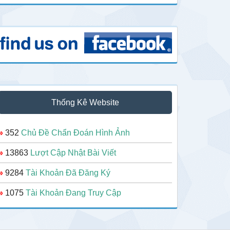
Thống Kê Website
»
352
Chủ Đề Chẩn Đoán Hình Ảnh
»
13863
Lượt Cập Nhật Bài Viết
»
9284
Tài Khoản Đã Đăng Ký
»
1075
Tài Khoản Đang Truy Cập