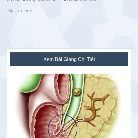
Trả lời ↵
Sidebar
Xem Bài Giảng Chi Tiết
chính