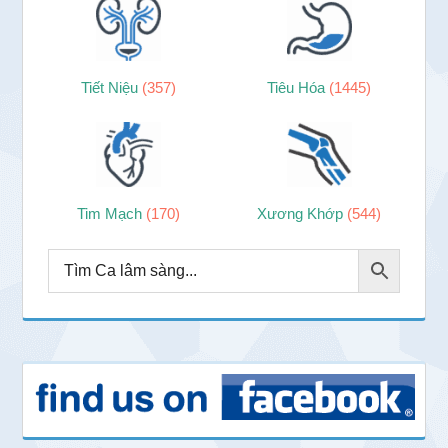
Tiết Niệu
(357)
Tiêu Hóa
(1445)
Tim Mạch
(170)
Xương Khớp
(544)