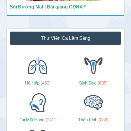
Sỏi Đường Mật | Bài giảng CĐHA *
Thư Viện Ca Lâm Sàng
Hô Hấp
(450)
Sinh Dục
(638)
Tai Mũi Họng
(241)
Thần Kinh
(885)