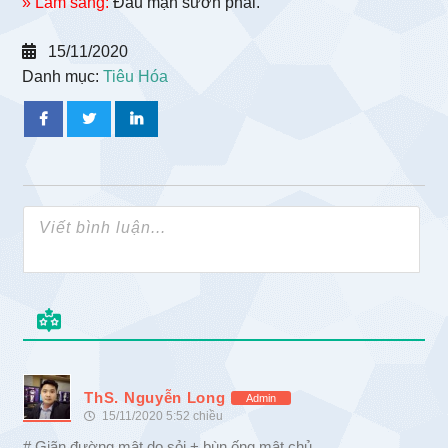
» Lâm sàng:
Đau mạn sườn phải.
15/11/2020
Danh mục:
Tiêu Hóa
ThS. Nguyễn Long
Admin
15/11/2020 5:52 chiều
# Giãn đường mật do sỏi + bùn ống mật chủ.