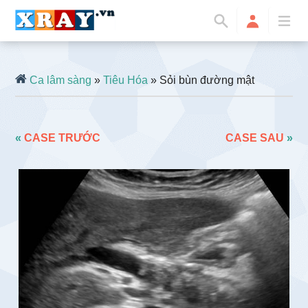
Ca lâm sàng
»
Tiêu Hóa
» Sỏi bùn đường mật
«
CASE TRƯỚC
CASE SAU
»