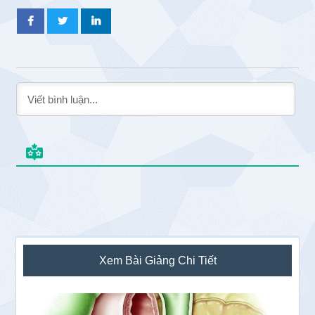
Sidebar
Xem Bài Giảng Chi Tiết
chính