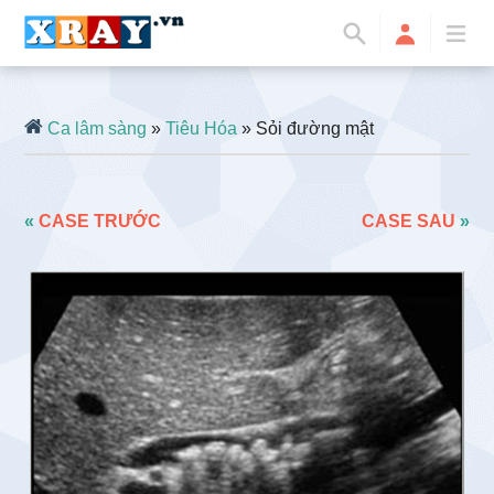
Ca lâm sàng
»
Tiêu Hóa
» Sỏi đường mật
«
CASE TRƯỚC
CASE SAU
»