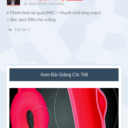
08/07/2019 7:44 chiều
# Phình hình túi quai ĐMC + Huyết khối lòng mạch.
+ Bóc tách ĐM chủ xuống
Trả lời ↵
Sidebar
Xem Bài Giảng Chi Tiết
chính