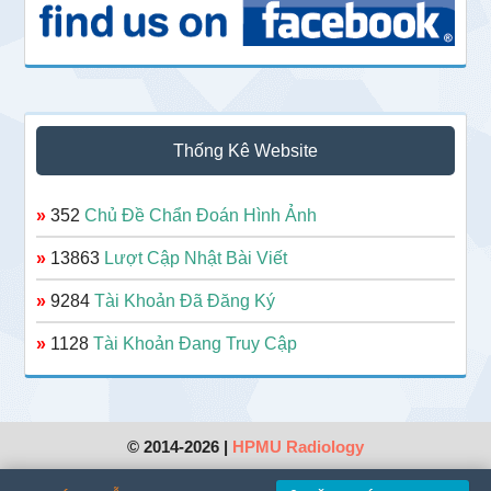
Thống Kê Website
»
352
Chủ Đề Chẩn Đoán Hình Ảnh
»
13863
Lượt Cập Nhật Bài Viết
»
9284
Tài Khoản Đã Đăng Ký
»
1128
Tài Khoản Đang Truy Cập
© 2014-2026 |
HPMU Radiology