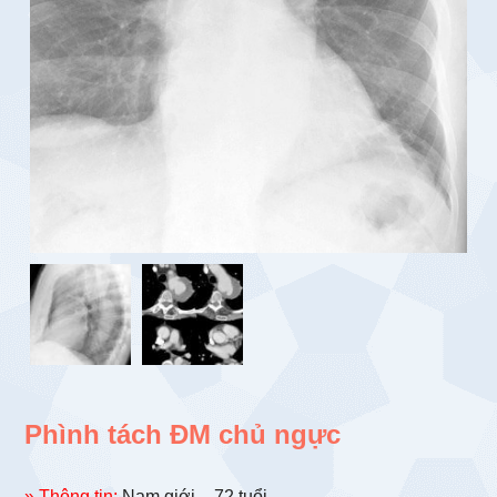
Phình tách ĐM chủ ngực
» Thông tin:
Nam giới – 72 tuổi.