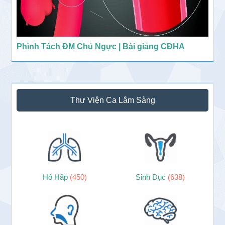
Phình Tách ĐM Chủ Ngực | Bài giảng CĐHA
Thư Viện Ca Lâm Sàng
Hô Hấp
(450)
Sinh Dục
(638)