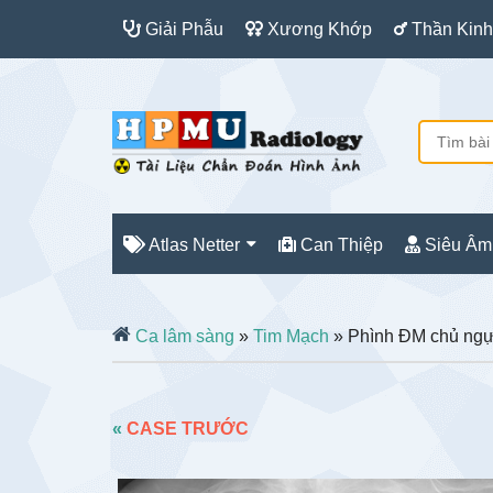
Giải Phẫu
Xương Khớp
Thần Kinh
Atlas Netter
Can Thiệp
Siêu Âm
Ca lâm sàng
»
Tim Mạch
» Phình ĐM chủ ng
«
CASE TRƯỚC