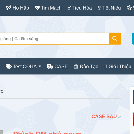
Hô Hấp
Tim Mạch
Tiêu Hóa
Tiết Niệu
Test CĐHA
CASE
Đào Tạo
Giới Thiệu
S
ực
c
CASE SAU
»