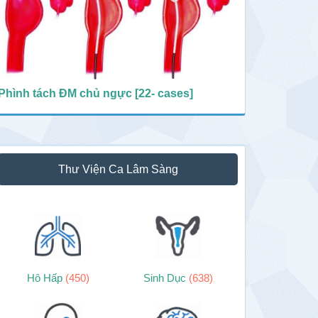
Phình tách ĐM chủ ngực [22- cases]
Thư Viện Ca Lâm Sàng
Hô Hấp
(450)
Sinh Dục
(638)