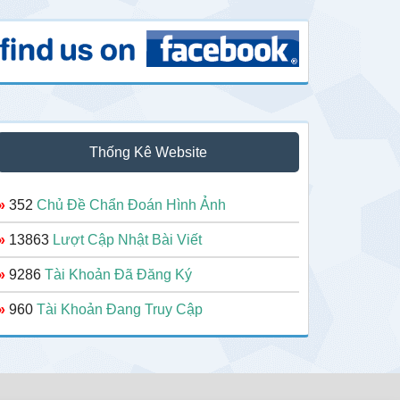
Thống Kê Website
»
352
Chủ Đề Chẩn Đoán Hình Ảnh
»
13863
Lượt Cập Nhật Bài Viết
»
9286
Tài Khoản Đã Đăng Ký
»
960
Tài Khoản Đang Truy Cập