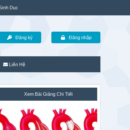
Sinh Dục
Đăng ký
Đăng nhập
Liên Hệ
idebar
Xem Bài Giảng Chi Tiết
hính