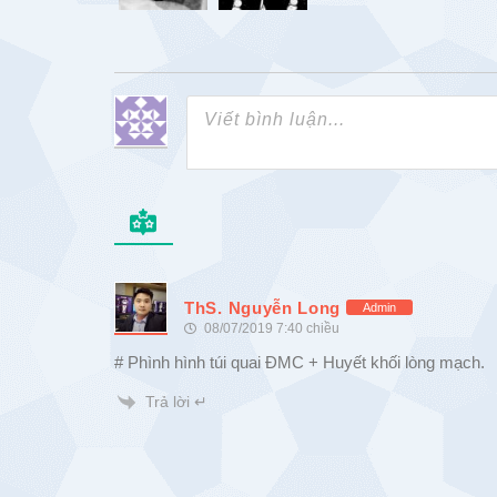
ThS. Nguyễn Long
Admin
08/07/2019 7:40 chiều
# Phình hình túi quai ĐMC + Huyết khối lòng mạch.
Trả lời ↵