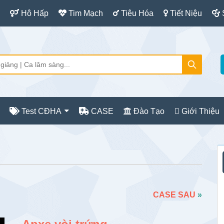
Hô Hấp
Tim Mạch
Tiêu Hóa
Tiết Niệu
Test CĐHA
CASE
Đào Tạo
Giới Thiệu
S
c
CASE SAU
»