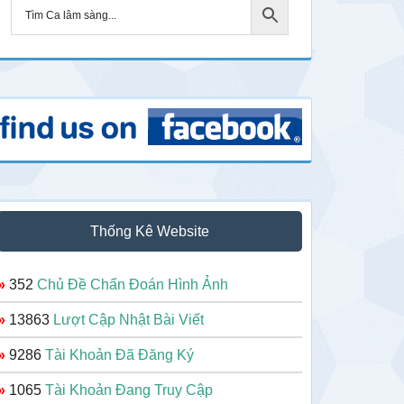
Thống Kê Website
»
352
Chủ Đề Chẩn Đoán Hình Ảnh
»
13863
Lượt Cập Nhật Bài Viết
»
9286
Tài Khoản Đã Đăng Ký
»
1065
Tài Khoản Đang Truy Cập