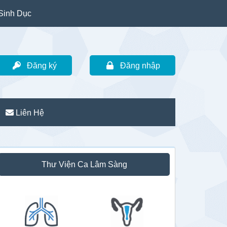
Sinh Dục
Đăng ký
Đăng nhập
Liên Hệ
idebar
Thư Viện Ca Lâm Sàng
hính