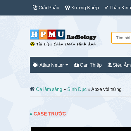
Giải Phẫu
Xương Khớp
Thần Kinh
Atlas Netter
Can Thiệp
Siêu Âm
Ca lâm sàng
»
Sinh Dục
» Apxe vòi trứng
«
CASE TRƯỚC