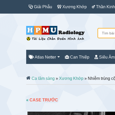
Giải Phẫu
Xương Khớp
Thần Kinh
Atlas Netter
Can Thiệp
Siêu Âm
Ca lâm sàng
»
Xương Khớp
» Nhiễm trùng cộ
«
CASE TRƯỚC