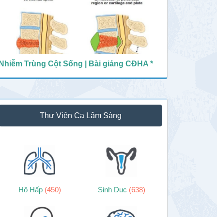
Nhiễm Trùng Cột Sống | Bài giảng CĐHA *
Thư Viện Ca Lâm Sàng
Hô Hấp
(450)
Sinh Dục
(638)