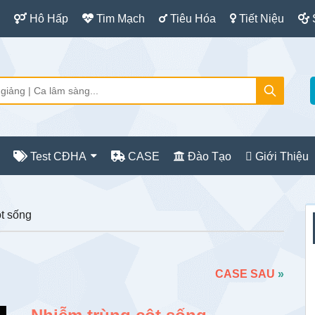
Hô Hấp
Tim Mạch
Tiêu Hóa
Tiết Niệu
Test CĐHA
CASE
Đào Tạo
Giới Thiệu
S
t sống
c
CASE SAU
»