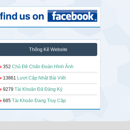
Thống Kê Website
»
352
Chủ Đề Chẩn Đoán Hình Ảnh
»
13861
Lượt Cập Nhật Bài Viết
»
9279
Tài Khoản Đã Đăng Ký
»
685
Tài Khoản Đang Truy Cập