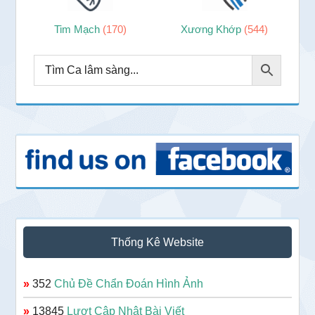
Tim Mạch
(170)
Xương Khớp
(544)
Thống Kê Website
»
352
Chủ Đề Chẩn Đoán Hình Ảnh
»
13845
Lượt Cập Nhật Bài Viết