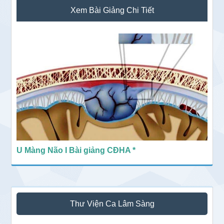
Sidebar
Xem Bài Giảng Chi Tiết
chính
U Màng Não I Bài giảng CĐHA *
Thư Viện Ca Lâm Sàng