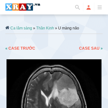
Ca lâm sàng
»
Thần Kinh
» U màng não
«
CASE TRƯỚC
CASE SAU
»