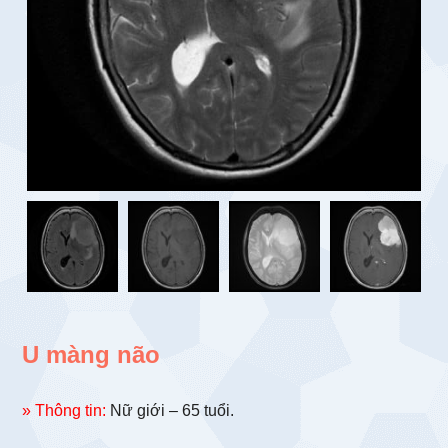
U màng não
» Thông tin:
Nữ giới – 65 tuổi.