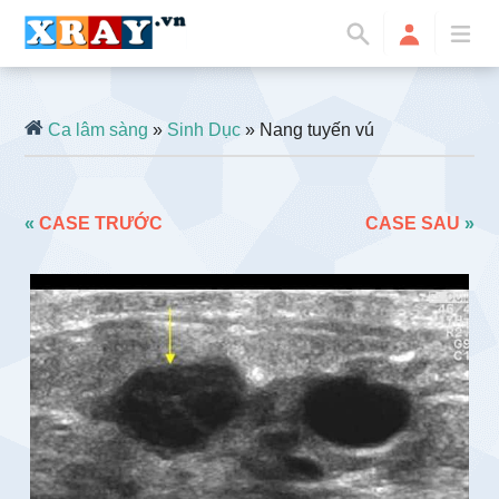
Ca lâm sàng
»
Sinh Dục
» Nang tuyến vú
«
CASE TRƯỚC
CASE SAU
»