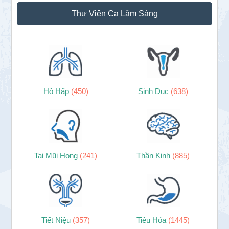
Thư Viện Ca Lâm Sàng
Hô Hấp
(450)
Sinh Dục
(638)
Tai Mũi Họng
(241)
Thần Kinh
(885)
Tiết Niệu
(357)
Tiêu Hóa
(1445)