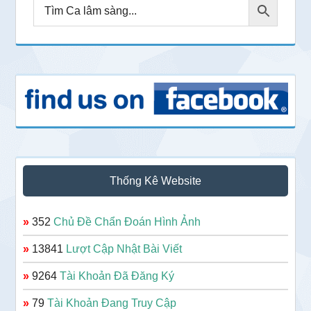
Thống Kê Website
»
352
Chủ Đề Chẩn Đoán Hình Ảnh
»
13841
Lượt Cập Nhật Bài Viết
»
9264
Tài Khoản Đã Đăng Ký
»
79
Tài Khoản Đang Truy Cập