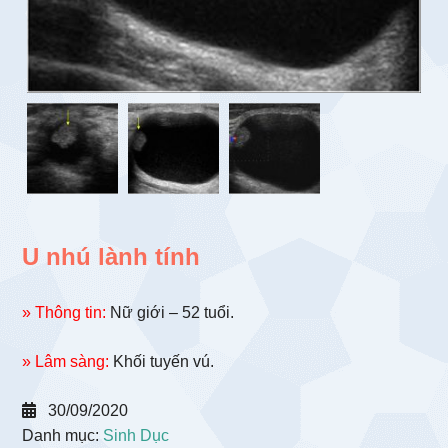
U nhú lành tính
» Thông tin:
Nữ giới – 52 tuổi.
» Lâm sàng:
Khối tuyến vú.
30/09/2020
Danh mục:
Sinh Dục