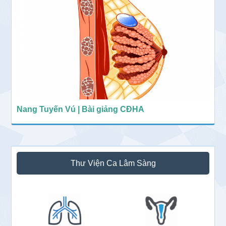
Nang Tuyến Vú | Bài giảng CĐHA
Thư Viện Ca Lâm Sàng