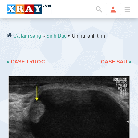
Ca lâm sàng
»
Sinh Dục
» U nhú lành tính
«
CASE TRƯỚC
CASE SAU
»