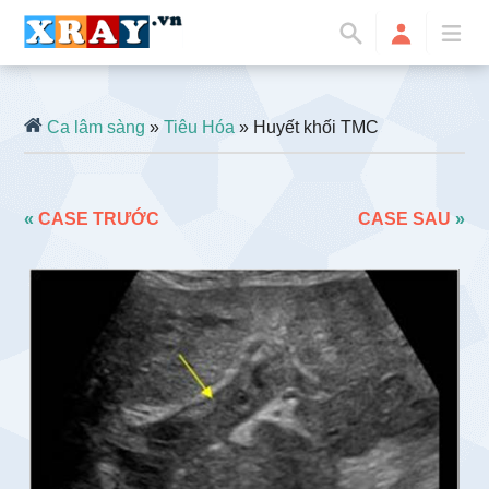
Ca lâm sàng
»
Tiêu Hóa
» Huyết khối TMC
«
CASE TRƯỚC
CASE SAU
»