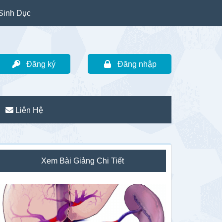
Sinh Dục
Đăng ký
Đăng nhập
Liên Hệ
idebar
Xem Bài Giảng Chi Tiết
hính