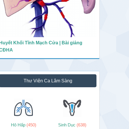
Huyết Khối Tĩnh Mạch Cửa | Bài giảng
CĐHA
Thư Viện Ca Lâm Sàng
Hô Hấp
(450)
Sinh Dục
(638)