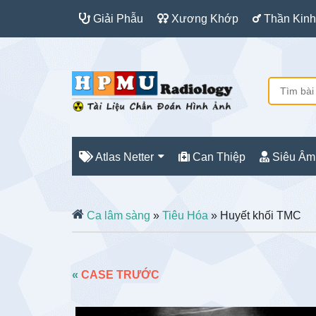
Giải Phẫu
Xương Khớp
Thần Kinh
Atlas Netter
Can Thiệp
Siêu Âm
Ca lâm sàng
»
Tiêu Hóa
» Huyết khối TMC
«
CASE TRƯỚC