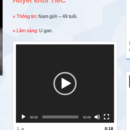
Huyết khối TMC
» Thông tin:
Nam giới – 49 tuổi.
» Lâm sàng:
U gan.
Trình
chơi
Video
00:00
00:00
1.
a
0:18