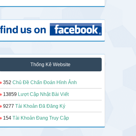
Thống Kê Website
»
352
Chủ Đề Chẩn Đoán Hình Ảnh
»
13859
Lượt Cập Nhật Bài Viết
»
9277
Tài Khoản Đã Đăng Ký
»
154
Tài Khoản Đang Truy Cập