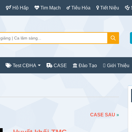
Hô Hấp
Tim Mạch
Tiêu Hóa
Tiết Niệu
Test CĐHA
CASE
Đào Tạo
Giới Thiệu
S
c
CASE SAU
»