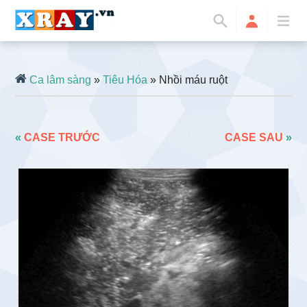
Ca lâm sàng
»
Tiêu Hóa
» Nhồi máu ruột
«
CASE TRƯỚC
CASE SAU
»