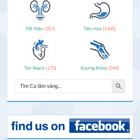
Tiết Niệu
(357)
Tiêu Hóa
(1445)
Tim Mạch
(170)
Xương Khớp
(544)