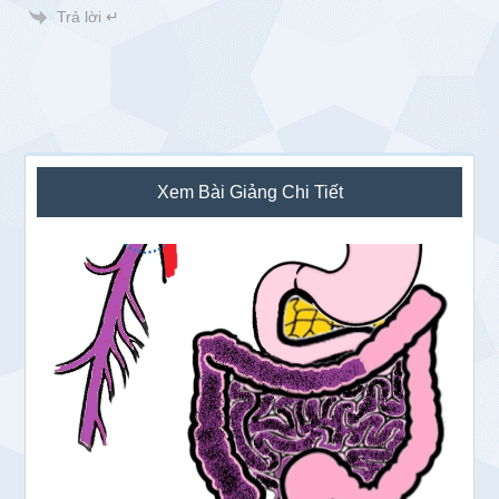
Trả lời ↵
Sidebar
Xem Bài Giảng Chi Tiết
chính