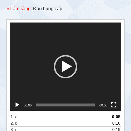
» Lâm sàng:
Đau bụng cấp.
Trình
chơi
Video
00:00
00:00
1.
a
0:05
2.
b
0:10
3.
c
0:19