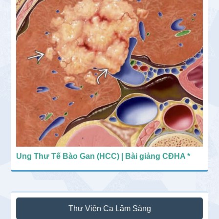
Ung Thư Tế Bào Gan (HCC) | Bài giảng CĐHA *
Thư Viện Ca Lâm Sàng