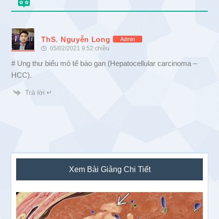
ThS. Nguyễn Long
Admin
05/02/2021 9:52 chiều
# Ung thư biểu mô tế bào gan (Hepatocellular carcinoma –
HCC).
Trả lời ↵
Sidebar
Xem Bài Giảng Chi Tiết
chính