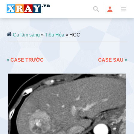
Ca lâm sàng
»
Tiêu Hóa
» HCC
«
CASE TRƯỚC
CASE SAU
»