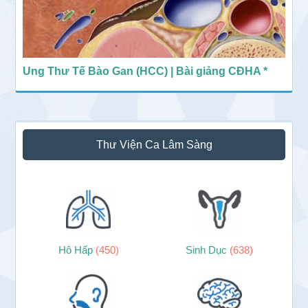
Ung Thư Tế Bào Gan (HCC) | Bài giảng CĐHA *
Thư Viện Ca Lâm Sàng
Hô Hấp
(450)
Sinh Dục
(638)