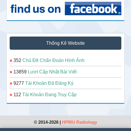
Thống Kê Website
»
352
Chủ Đề Chẩn Đoán Hình Ảnh
»
13859
Lượt Cập Nhật Bài Viết
»
9277
Tài Khoản Đã Đăng Ký
»
112
Tài Khoản Đang Truy Cập
© 2014-2026 |
HPMU Radiology