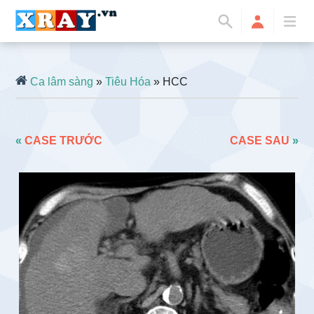
Ca lâm sàng
»
Tiêu Hóa
» HCC
«
CASE TRƯỚC
CASE SAU
»