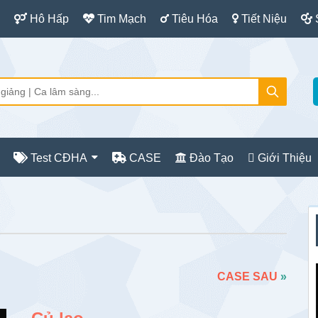
Hô Hấp
Tim Mạch
Tiêu Hóa
Tiết Niệu
Test CĐHA
CASE
Đào Tạo
Giới Thiệu
S
c
CASE SAU
»