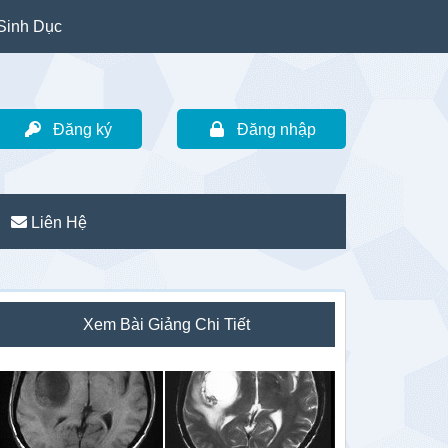
Sinh Dục
Đăng ký
Đăng nhập
Liên Hệ
idebar
Xem Bài Giảng Chi Tiết
hính