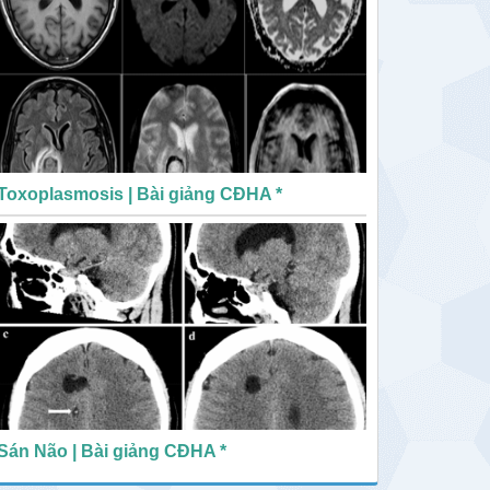
Toxoplasmosis | Bài giảng CĐHA *
Sán Não | Bài giảng CĐHA *