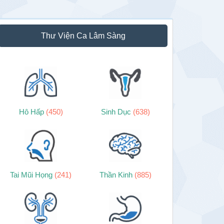
Thư Viện Ca Lâm Sàng
Hô Hấp
(450)
Sinh Dục
(638)
Tai Mũi Họng
(241)
Thần Kinh
(885)