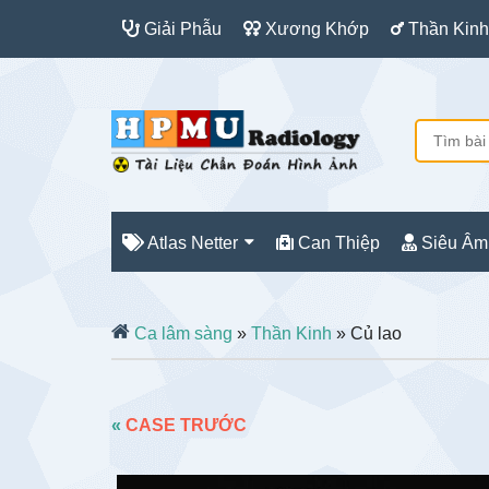
Giải Phẫu
Xương Khớp
Thần Kinh
Atlas Netter
Can Thiệp
Siêu Âm
Ca lâm sàng
»
Thần Kinh
» Củ lao
«
CASE TRƯỚC