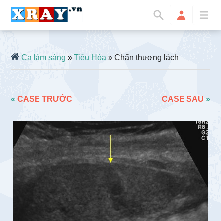
Ca lâm sàng
»
Tiêu Hóa
» Chấn thương lách
«
CASE TRƯỚC
CASE SAU
»