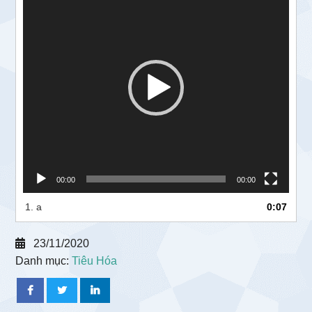
chơi
Video
00:00
00:00
1.
a
0:07
23/11/2020
Danh mục:
Tiêu Hóa