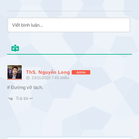
ThS. Nguyễn Long
Admin
23/11/2020 7:45 chiều
# Đường vỡ lách.
Trả lời ↵