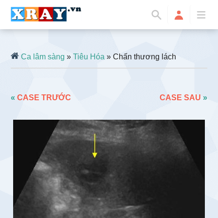
Ca lâm sàng
»
Tiêu Hóa
» Chấn thương lách
«
CASE TRƯỚC
CASE SAU
»