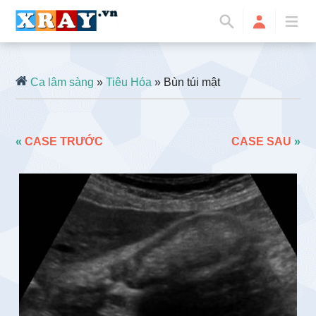
Ca lâm sàng
»
Tiêu Hóa
» Bùn túi mật
«
CASE TRƯỚC
CASE SAU
»