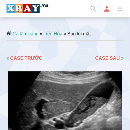
Ca lâm sàng
»
Tiêu Hóa
» Bùn túi mật
«
CASE TRƯỚC
CASE SAU
»