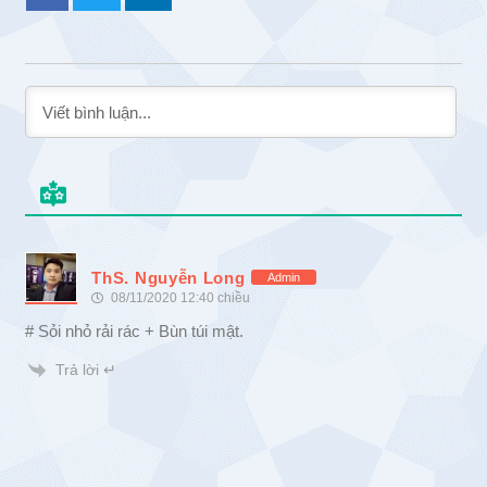
ThS. Nguyễn Long
Admin
08/11/2020 12:40 chiều
# Sỏi nhỏ rải rác + Bùn túi mật.
Trả lời ↵