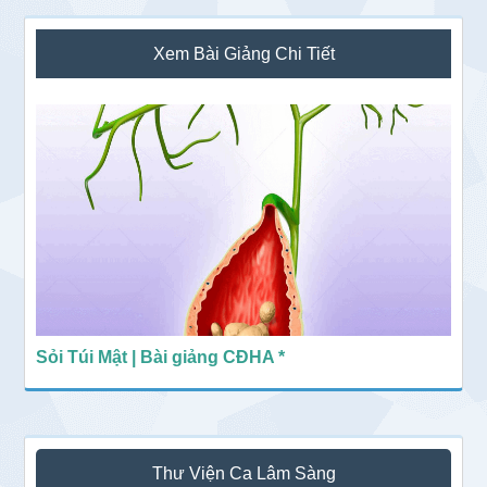
Sidebar
Xem Bài Giảng Chi Tiết
chính
Sỏi Túi Mật | Bài giảng CĐHA *
Thư Viện Ca Lâm Sàng