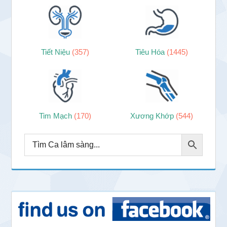
Tiết Niệu
(357)
Tiêu Hóa
(1445)
Tim Mạch
(170)
Xương Khớp
(544)