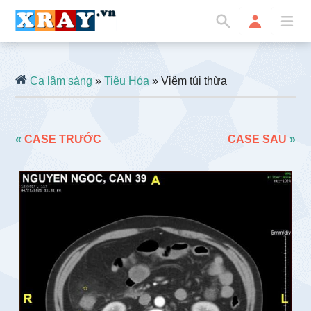
Ca lâm sàng
»
Tiêu Hóa
» Viêm túi thừa
«
CASE TRƯỚC
CASE SAU
»