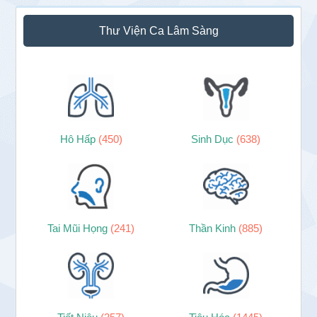
Thư Viện Ca Lâm Sàng
Hô Hấp
(450)
Sinh Dục
(638)
Tai Mũi Họng
(241)
Thần Kinh
(885)