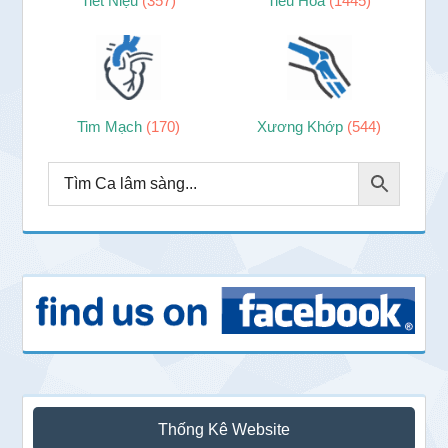
Tiết Niệu
(357)
Tiêu Hóa
(1445)
Tim Mạch
(170)
Xương Khớp
(544)
Thống Kê Website