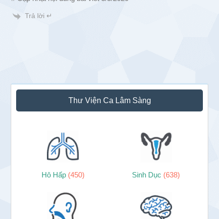
Trả lời ↵
Sidebar
Thư Viện Ca Lâm Sàng
chính
Hô Hấp
(450)
Sinh Dục
(638)