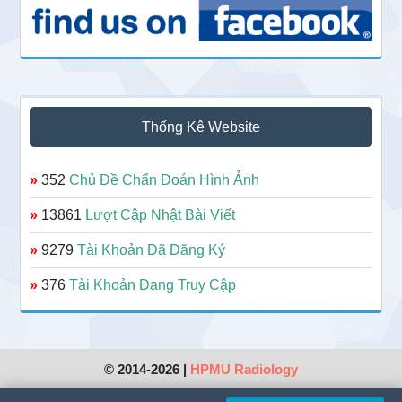
Thống Kê Website
»
352
Chủ Đề Chẩn Đoán Hình Ảnh
»
13861
Lượt Cập Nhật Bài Viết
»
9279
Tài Khoản Đã Đăng Ký
»
376
Tài Khoản Đang Truy Cập
© 2014-2026 |
HPMU Radiology