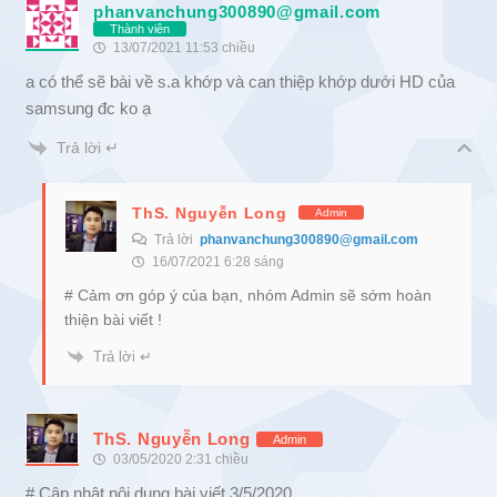
phanvanchung300890@gmail.com
Thành viên
13/07/2021 11:53 chiều
a có thể sẽ bài về s.a khớp và can thiệp khớp dưới HD của
samsung đc ko ạ
Trả lời ↵
ThS. Nguyễn Long
Admin
Trả lời
phanvanchung300890@gmail.com
16/07/2021 6:28 sáng
# Cảm ơn góp ý của bạn, nhóm Admin sẽ sớm hoàn
thiện bài viết !
Trả lời ↵
ThS. Nguyễn Long
Admin
03/05/2020 2:31 chiều
# Cập nhật nội dung bài viết 3/5/2020